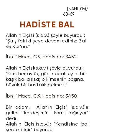
[NAHL (16)/
68-69]
HADİSTE BAL
Allah'ın Elçisi (s.a.v.) şöyle buyurdu :
"Şu şifalı iki şeye devam ediniz: Bal
ve Kur'an."
İbn-i Mace, C.9, Hadis no: 3452
Allah'ın Elçisi(s.a.v.) şöyle buyurdu :
"Kim, her ay üç gün sabahleyin, bir
kaşık bal alırsa; o kimsenin başına,
büyük bir hastalık gelmez."
İbn-i Mace, C.9. Hadis no: 3450
Bir adam, Allah'ın Elçisi (s.a.v.)'e
gelip "kardeşimin karnı ağırıyor"
dedi.
Allah'ın Elçisi(s.a.v.): "Kendisine bal
şerbeti içir" buyurdu.