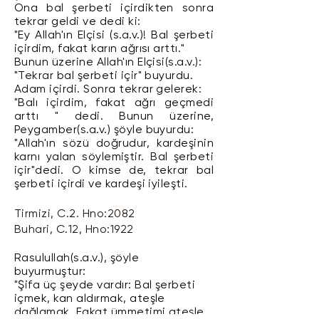
Ona bal şerbeti içirdikten sonra
tekrar geldi ve dedi ki:
"Ey Allah'ın Elçisi (s.a.v.)! Bal şerbeti
içirdim, fakat karın ağrısı arttı."
Bunun üzerine Allah'ın Elçisi(s.a.v.):
"Tekrar bal şerbeti içir" buyurdu.
Adam içirdi. Sonra tekrar gelerek:
"Balı içirdim, fakat ağrı geçmedi
arttı " dedi. Bunun üzerine,
Peygamber(s.a.v.) şöyle buyurdu:
"Allah'ın sözü doğrudur, kardeşinin
karnı yalan söylemiştir. Bal şerbeti
içir"dedi. O kimse de, tekrar bal
şerbeti içirdi ve kardeşi iyileşti.
Tirmizi, C.2. Hno:2082
Buhari, C.12, Hno:1922
Rasulullah(s.a.v.), şöyle
buyurmuştur:
"Şifa üç şeyde vardır: Bal şerbeti
içmek, kan aldırmak, ateşle
dağlamak. Fakat ümmetimi ateşle