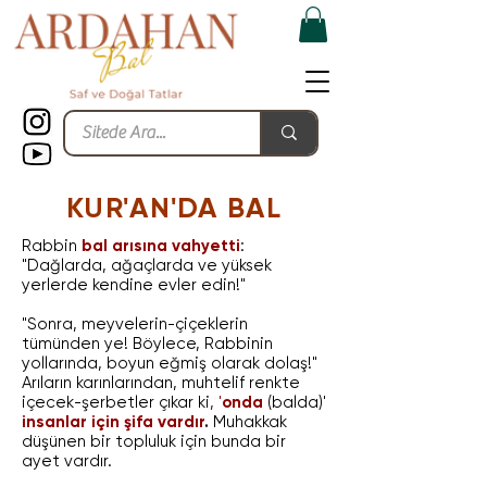
KUR'AN'DA BAL
Rabbin
bal arısına vahyetti
:
"Dağlarda, ağaçlarda ve yüksek
yerlerde kendine evler edin!"
"Sonra, meyvelerin-çiçeklerin
tümünden ye! Böylece, Rabbinin
yollarında, boyun eğmiş olarak dolaş!"
Arıların karınlarından, muhtelif renkte
içecek-şerbetler çıkar ki
,
'
onda
(balda)'
insanlar için şifa vardır
.
Muhakkak
düşünen bir topluluk için bunda bir
ayet vardır.